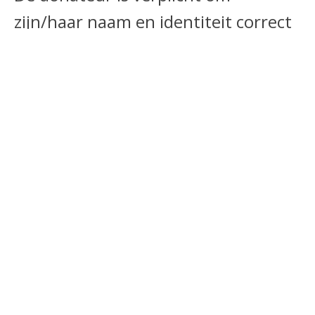
zijn/haar naam en identiteit correct
op te geven. De donateur zal de
donatie verrichten met middelen
waarover hij/zij mag beschikken en
zeggenschap heeft.
Juridisch
Op uw donatie en op deze
donatievoorwaarden is uitsluitend
Nederlands recht toepasselijk.
Kerknaam verwerkt
persoonsgegevens met