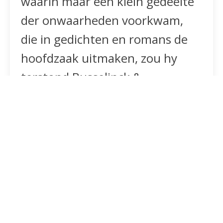
waarin maar een klein gedeelte
der onwaarheden voorkwam,
die in gedichten en romans de
hoofdzaak uitmaken, zou hy
terstond Busselinck &
Waterman nemen.
Dat zyn ook makelaars in koffi,
doch hun adres behoeft ge niet
te weten. Ik pas er dus wel op,
dat ik geen romans schryf, of
andere valsche opgaven doe. Ik
heb dan ook altyd opgemerkt