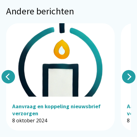
Andere berichten
Aanvraag en koppeling nieuwsbrief
Aan
verzorgen
ver
8 oktober 2024
8 ok